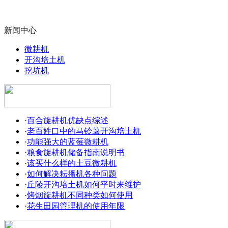
新闻中心
微耕机
开沟培土机
挖坑机
·
百合旋耕机优缺点综述
·
老百姓口中的马铃薯开沟培土机
·
功能强大的蓝莓微耕机
·
粮食旋耕机储备指南说明书
·
该买什么样的土豆微耕机
·
如何解决耘播机各种问题
·
丘陵开沟培土机如何平时来维护
·
烤烟旋耕机不同种类如何使用
·
花生田园管理机的使用年限