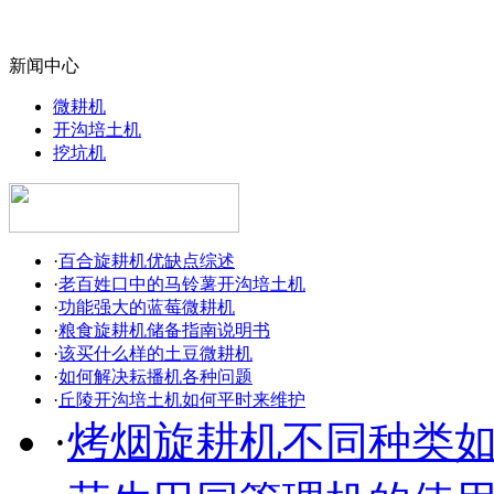
新闻中心
微耕机
开沟培土机
挖坑机
·
百合旋耕机优缺点综述
·
老百姓口中的马铃薯开沟培土机
·
功能强大的蓝莓微耕机
·
粮食旋耕机储备指南说明书
·
该买什么样的土豆微耕机
·
如何解决耘播机各种问题
·
丘陵开沟培土机如何平时来维护
·
烤烟旋耕机不同种类