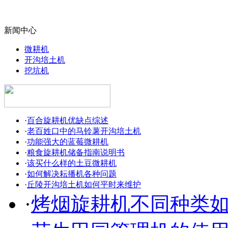
新闻中心
微耕机
开沟培土机
挖坑机
·
百合旋耕机优缺点综述
·
老百姓口中的马铃薯开沟培土机
·
功能强大的蓝莓微耕机
·
粮食旋耕机储备指南说明书
·
该买什么样的土豆微耕机
·
如何解决耘播机各种问题
·
丘陵开沟培土机如何平时来维护
·
烤烟旋耕机不同种类