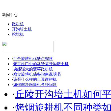
新闻中心
微耕机
开沟培土机
挖坑机
·
百合旋耕机优缺点综述
·
老百姓口中的马铃薯开沟培土机
·
功能强大的蓝莓微耕机
·
粮食旋耕机储备指南说明书
·
该买什么样的土豆微耕机
·
如何解决耘播机各种问题
·
丘陵开沟培土机如何
·
烤烟旋耕机不同种类