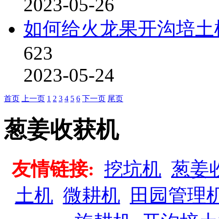
2023-05-26
如何给火龙果开沟培土
623
2023-05-24
首页
上一页
1
2
3
4
5
6
下一页
尾页
葱姜收获机
友情链接:
挖坑机
葱姜
土机
微耕机
田园管理